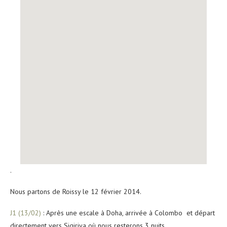
.
Nous partons de Roissy le 12 février 2014.
J1 (13/02)
: Après une escale à Doha, arrivée à Colombo et départ
directement vers Sigiriya où nous resterons 3 nuits.