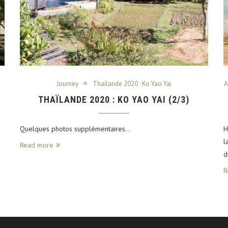
Journey
Thaïlande 2020 : Ko Yao Yai
A
THAÏLANDE 2020 : KO YAO YAI (2/3)
Quelques photos supplémentaires…
H
l
Read more
d
R