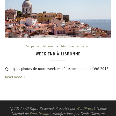
Europe
Lisbonne
Principales destinations
WEEK END À LISBONNE
Quelques photos de notre week-end à Lisbonne durant l’été 2012
Read more
@2017 - All Right Reserved. Propulsé par
WordPress
| Thème
Soledad de
PenciDesign
| Modifications par Denis Calvayrac