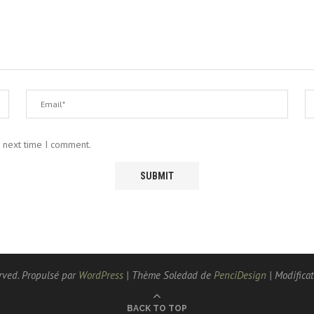
e next time I comment.
rved. Propulsé par
WordPress
| Thème Soledad de
PenciDesign
| Modificat
BACK TO TOP